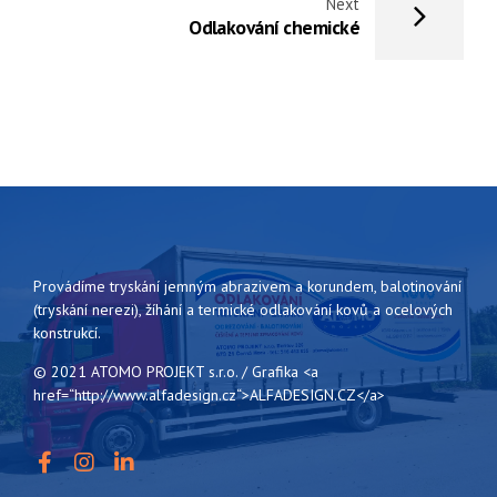
Next
Odlakování chemické
Provádíme tryskání jemným abrazivem a korundem, balotinování
(tryskání nerezi), žíhání a termické odlakování kovů a ocelových
konstrukcí.
© 2021 ATOMO PROJEKT s.r.o. / Grafika <a
href=“http://www.alfadesign.cz“>ALFADESIGN.CZ</a>