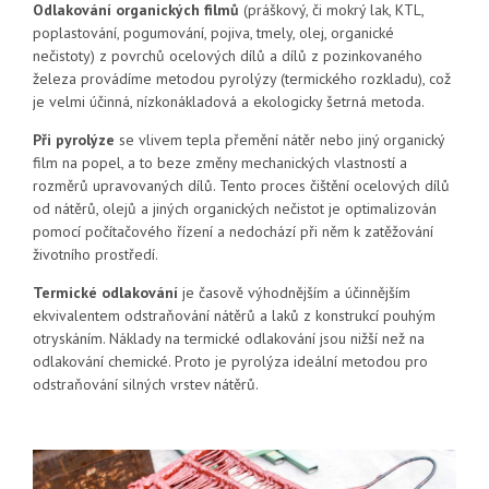
Odlakování organických filmů
(práškový, či mokrý lak, KTL,
poplastování, pogumování, pojiva, tmely, olej, organické
nečistoty) z povrchů ocelových dílů a dílů z pozinkovaného
železa provádíme metodou pyrolýzy (termického rozkladu), což
je velmi účinná, nízkonákladová a ekologicky šetrná metoda.
Při pyrolýze
se vlivem tepla přemění nátěr nebo jiný organický
film na popel, a to beze změny mechanických vlastností a
rozměrů upravovaných dílů. Tento proces čištění ocelových dílů
od nátěrů, olejů a jiných organických nečistot je optimalizován
pomocí počítačového řízení a nedochází při něm k zatěžování
životního prostředí.
Termické odlakování
je časově výhodnějším a účinnějším
ekvivalentem odstraňování nátěrů a laků z konstrukcí pouhým
otryskáním. Náklady na termické odlakování jsou nižší než na
odlakování chemické. Proto je pyrolýza ideální metodou pro
odstraňování silných vrstev nátěrů.