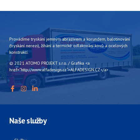
Provádíme tryskání jemným abrazivem a korundem, balotinování
(tryskání nerezi), žíhání a termické odlakování kovů a ocelových
konstrukcí.
© 2021 ATOMO PROJEKT s.r.o. / Grafika <a
href=“http://www.alfadesign.cz“>ALFADESIGN.CZ</a>
Naše služby