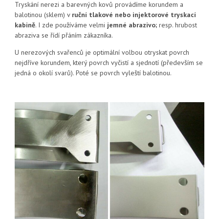
Tryskání nerezi a barevných kovů provádíme korundem a
balotinou (sklem) v
ruční tlakové nebo injektorové tryskací
kabině
. I zde používáme velmi
jemné abrazivo;
resp. hrubost
abraziva se řídí přáním zákazníka.
U nerezových svařenců je optimální volbou otryskat povrch
nejdříve korundem, který povrch vyčistí a sjednotí (především se
jedná o okolí svarů). Poté se povrch vyleští balotinou.