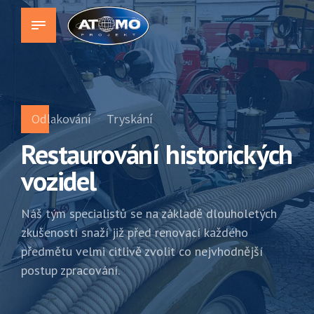
Odlakování
Tryskání
Restaurování historických
vozidel
Náš tým specialistů se na základě dlouholetých
zkušeností snaží již před renovací každého
předmětu velmi citlivě zvolit co nejvhodnější
postup zpracování.