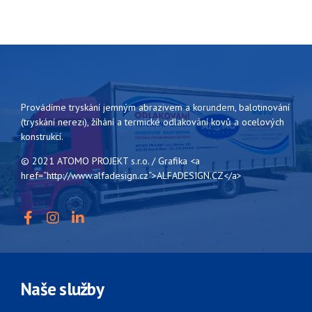
Provádíme tryskání jemným abrazivem a korundem, balotinování
(tryskání nerezi), žíhání a termické odlakování kovů a ocelových
konstrukcí.
© 2021 ATOMO PROJEKT s.r.o. / Grafika <a
href=“http://www.alfadesign.cz“>ALFADESIGN.CZ</a>
Naše služby